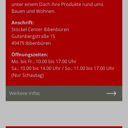
unter einem Dach ihre Produkte rund ums
Bauen und Wohnen.
Anschrift:
Stöckel Center Ibbenbüren
Gutenbergstraße 15
49479 Ibbenbüren
Öffnungszeiten:
Mo. bis Fr.: 10.00 bis 17.00 Uhr
Sa.: 10.00 bis 14.00 Uhr / So.: 11.00 bis 17.00 Uhr
(Nur Schautag)
Weitere Infos