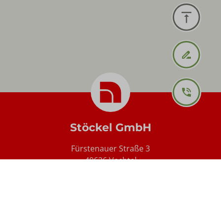
Stöckel GmbH
Fürstenauer Straße 3
49626 Vechtel
Telefon: +49 (0) 5901 303 0
info@stoeckel-fenster.de
Impressum
Kontakt
Datenschutz