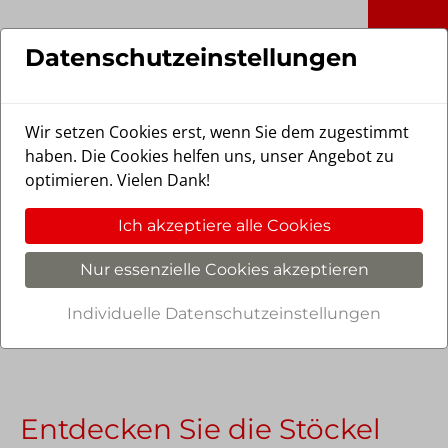
Skip to main content
Stöckel Fensterbau GmbH in Vechtel
Datenschutzeinstellungen
Wir setzen Cookies erst, wenn Sie dem zugestimmt
haben. Die Cookies helfen uns, unser Angebot zu
optimieren. Vielen Dank!
Ich akzeptiere alle Cookies
Nur essenzielle Cookies akzeptieren
Individuelle Datenschutzeinstellungen
Entdecken Sie die Stöckel