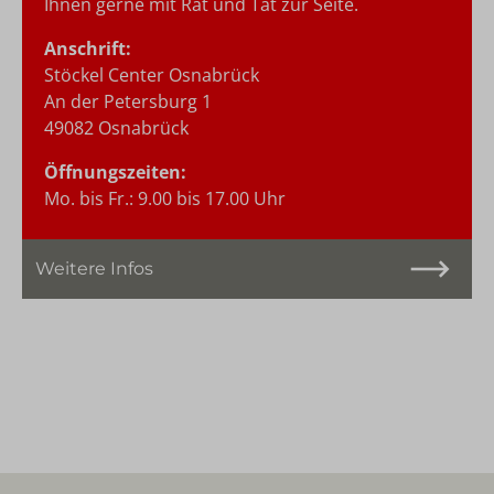
Ihnen gerne mit Rat und Tat zur Seite.
Anschrift:
Stöckel Center Osnabrück
An der Petersburg 1
49082 Osnabrück
Öffnungszeiten:
Mo. bis Fr.: 9.00 bis 17.00 Uhr
Weitere Infos