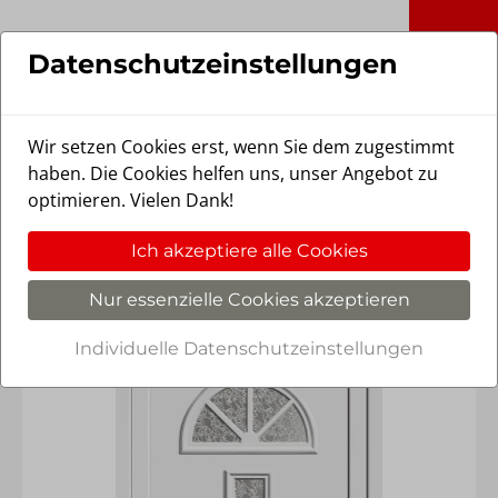
Skip to main content
Stöckel Fensterbau GmbH in Vechtel
Datenschutzeinstellungen
Produktfilter
Wir setzen Cookies erst, wenn Sie dem zugestimmt
haben. Die Cookies helfen uns, unser Angebot zu
optimieren. Vielen Dank!
Haustüren Aluminium
Ich akzeptiere alle Cookies
Nur essenzielle Cookies akzeptieren
Individuelle Datenschutzeinstellungen