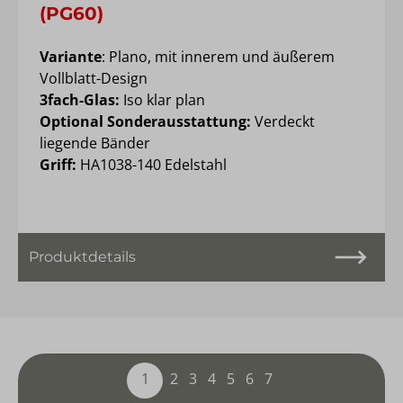
(PG60)
Variante
: Plano, mit innerem und äußerem
Vollblatt-Design
3fach-Glas:
Iso klar plan
Optional Sonderausstattung:
Verdeckt
liegende Bänder
Griff:
HA1038-140 Edelstahl
Produktdetails
1
2
3
4
5
6
7