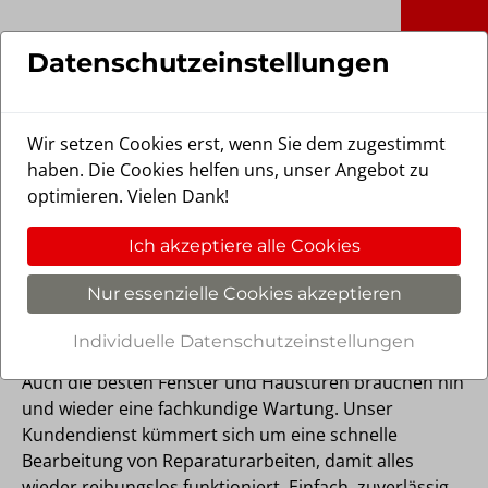
Skip to main content
Stöckel Fensterbau GmbH in Vechtel
Datenschutzeinstellungen
Wir setzen Cookies erst, wenn Sie dem zugestimmt
haben. Die Cookies helfen uns, unser Angebot zu
optimieren. Vielen Dank!
Serviceanfrage, Reparatur
Ich akzeptiere alle Cookies
und Wartung: Weil uns Ihre
Zufriedenheit am Herzen
Nur essenzielle Cookies akzeptieren
liegt.
Individuelle Datenschutzeinstellungen
Auch die besten Fenster und Haustüren brauchen hin
und wieder eine fachkundige Wartung. Unser
Kundendienst kümmert sich um eine schnelle
Bearbeitung von Reparaturarbeiten, damit alles
wieder reibungslos funktioniert. Einfach, zuverlässig