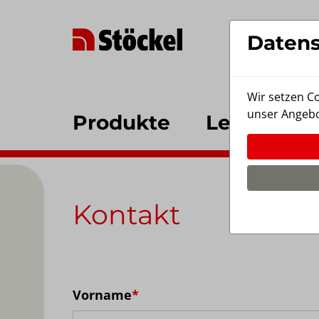
Skip to main content
Stöckel Fensterbau GmbH in Vechtel
Datens
Wir setzen C
unser Angebo
Produkte
Leistunge
Kontakt
Vorname
*