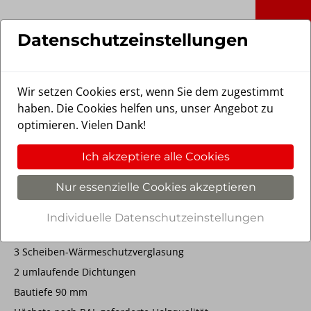
Skip to main content
Stöckel Fensterbau GmbH in Vechtel
Datenschutzeinstellungen
Wir setzen Cookies erst, wenn Sie dem zugestimmt
haben. Die Cookies helfen uns, unser Angebot zu
optimieren. Vielen Dank!
SoftLine 9.0 Classic
Ich akzeptiere alle Cookies
Denkmalschutzfenster Solling
Nur essenzielle Cookies akzeptieren
Energiesparfenster mit schmalen Ansichten und
Individuelle Datenschutzeinstellungen
klassischen Kapitellen
3 Scheiben-Wärmeschutzverglasung
2 umlaufende Dichtungen
Bautiefe 90 mm