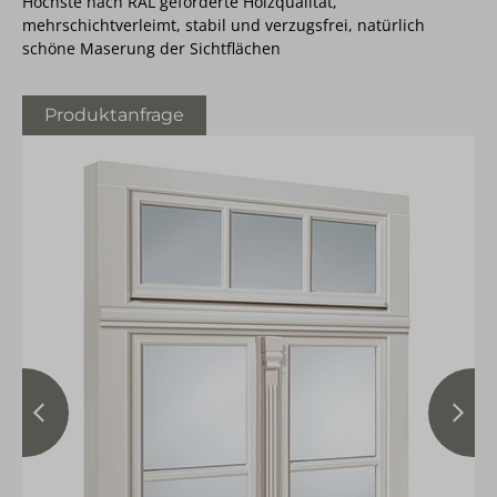
Höchste nach RAL geforderte Holzqualität,
mehrschichtverleimt, stabil und verzugsfrei, natürlich
schöne Maserung der Sichtflächen
Produktanfrage
vorheriges Bild
Nächs